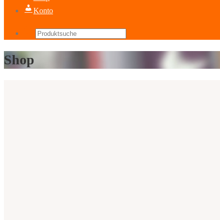
Konto
Products
search
Shop