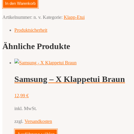
-
In den Warenkorb
Klappetui
Artikelnummer:
n. v.
Kategorie:
Klapp-Etui
Schwarz
Menge
Produktsicherheit
Ähnliche Produkte
Samsung – X Klappetui Braun
12,99
€
inkl. MwSt.
zzgl.
Versandkosten
Dieses