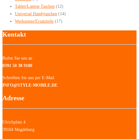
Tablet/Laptop Taschen
(12)
Universal Handytaschen
(14)
Werkzeuge/Ersatzteile
(17)
Kontakt
Rufen Sie uns an
0391 50 38 9180
Schreiben Sie uns per E-Mail
INFO@STYLE-MOBILE.DE
Adresse
Ulrichplatz 4
39104 Magdeburg