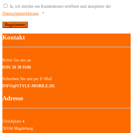
Ja, ich möchte ein Kundenkonto eröffnen und akzeptiere die
Erforderlich
Datenschutzerklärung
.
*
Registrieren
Kontakt
Rufen Sie uns an
0391 50 38 9180
Schreiben Sie uns per E-Mail
INFO@STYLE-MOBILE.DE
Adresse
Ulrichplatz 4
39104 Magdeburg