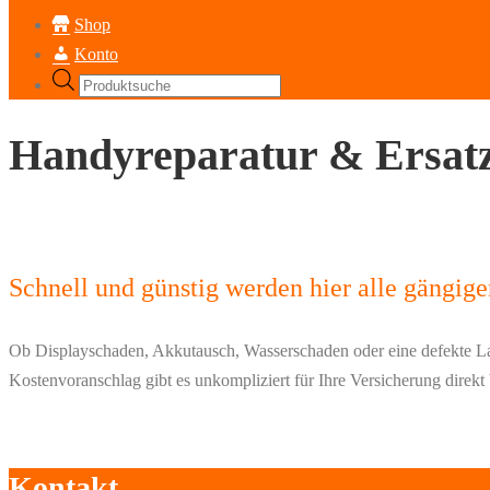
Shop
Konto
Products
search
Handyreparatur & Ersatz
Schnell und günstig werden hier alle gängige
Ob Displayschaden, Akkutausch, Wasserschaden oder eine defekte La
Kostenvoranschlag gibt es unkompliziert für Ihre Versicherung direkt b
Kontakt