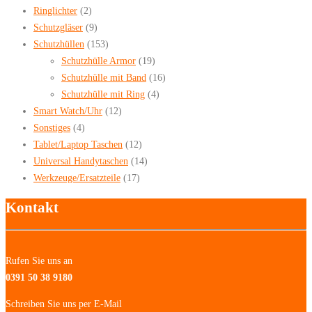
Ringlichter
(2)
Schutzgläser
(9)
Schutzhüllen
(153)
Schutzhülle Armor
(19)
Schutzhülle mit Band
(16)
Schutzhülle mit Ring
(4)
Smart Watch/Uhr
(12)
Sonstiges
(4)
Tablet/Laptop Taschen
(12)
Universal Handytaschen
(14)
Werkzeuge/Ersatzteile
(17)
Kontakt
Rufen Sie uns an
0391 50 38 9180
Schreiben Sie uns per E-Mail