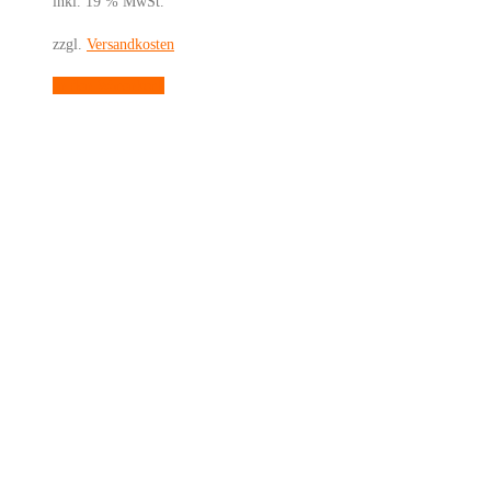
inkl. 19 % MwSt.
zzgl.
Versandkosten
In den Warenkorb