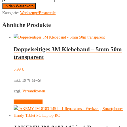
-
In den Warenkorb
JIAFA
Kategorie:
Werkzeuge/Ersatzteile
JF-
Ähnliche Produkte
619-
0.6Y
Tri-
Punkt
Doppelseitiges 3M Klebeband – 5mm 50m
0,6
transparent
x
25
5,99
€
mm
inkl. 19 % MwSt.
Menge
zzgl.
Versandkosten
In den Warenkorb