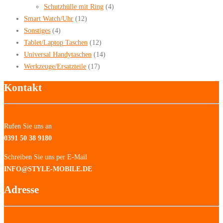
Schutzhülle mit Ring
(4)
Smart Watch/Uhr
(12)
Sonstiges
(4)
Tablet/Laptop Taschen
(12)
Universal Handytaschen
(14)
Werkzeuge/Ersatzteile
(17)
Kontakt
Rufen Sie uns an
0391 50 38 9180
Schreiben Sie uns per E-Mail
INFO@STYLE-MOBILE.DE
Adresse