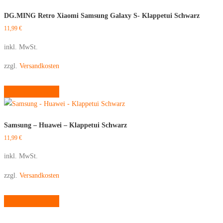
gewählt
mehrere
DG.MING Retro Xiaomi Samsung Galaxy S- Klappetui Schwarz
werden
Varianten
11,99
€
auf.
Die
inkl. MwSt.
Optionen
zzgl.
Versandkosten
können
auf
Dieses
Ausführung wählen
der
Produkt
Produktseite
weist
gewählt
mehrere
Samsung – Huawei – Klappetui Schwarz
werden
Varianten
11,99
€
auf.
Die
inkl. MwSt.
Optionen
zzgl.
Versandkosten
können
auf
Dieses
Ausführung wählen
der
Produkt
Produktseite
weist