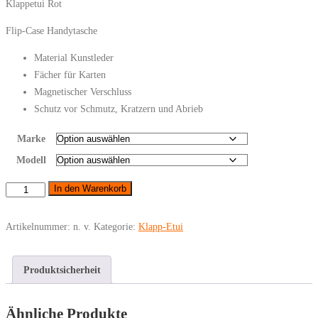
Klappetui Rot
Flip-Case Handytasche
Material Kunstleder
Fächer für Karten
Magnetischer Verschluss
Schutz vor Schmutz, Kratzern und Abrieb
Marke
Modell
DG.MING
In den Warenkorb
Retro
Samsung
Artikelnummer:
n. v.
Kategorie:
Klapp-Etui
Galaxy
S-
Produktsicherheit
Klappetui
Rot
Menge
Ähnliche Produkte