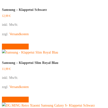
Samsung – Klappetui Schwarz
12,99
€
inkl. MwSt.
zzgl.
Versandkosten
Dieses
Ausführung wählen
Produkt
weist
mehrere
Samsung – Klappetui Slim Royal Blau
Varianten
11,99
€
auf.
Die
inkl. MwSt.
Optionen
zzgl.
Versandkosten
können
auf
Dieses
Ausführung wählen
der
Produkt
Produktseite
weist