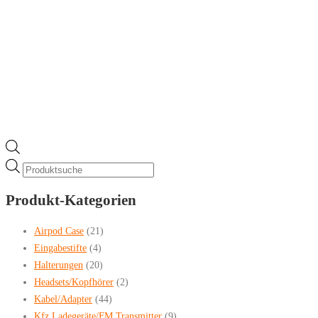
gewählt
werden
Products
search
Produkt-Kategorien
Airpod Case
(21)
Eingabestifte
(4)
Halterungen
(20)
Headsets/Kopfhörer
(2)
Kabel/Adapter
(44)
Kfz Ladegeräte/FM Transmitter
(9)