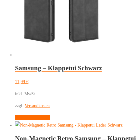
Die
Optionen
können
auf
der
Produktseite
gewählt
werden
Samsung – Klappetui Schwarz
11,99
€
inkl. MwSt.
zzgl.
Versandkosten
Dieses
Ausführung wählen
Produkt
weist
Non-Magnetic Retro Samsung – Klappetui
mehrere