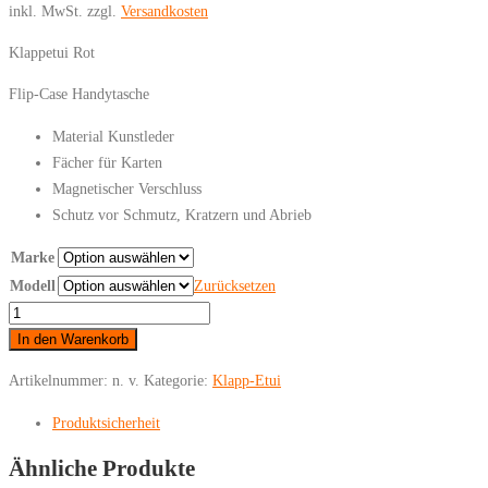
inkl. MwSt.
zzgl.
Versandkosten
Klappetui Rot
Flip-Case Handytasche
Material Kunstleder
Fächer für Karten
Magnetischer Verschluss
Schutz vor Schmutz, Kratzern und Abrieb
Marke
Modell
Zurücksetzen
Samsung
-
In den Warenkorb
Klappetui
Artikelnummer:
n. v.
Kategorie:
Klapp-Etui
Rot
Menge
Produktsicherheit
Ähnliche Produkte