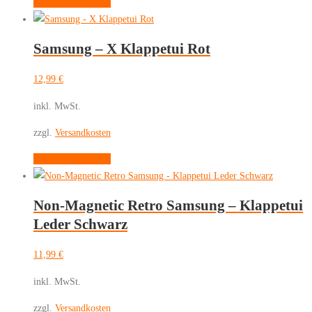
Dieses
Ausführung wählen
der
Produkt
Produktseite
weist
gewählt
Samsung – X Klappetui Rot
mehrere
werden
Varianten
12,99
€
auf.
Die
inkl. MwSt.
Optionen
zzgl.
Versandkosten
können
auf
Dieses
Ausführung wählen
der
Produkt
Produktseite
weist
gewählt
Non-Magnetic Retro Samsung – Klappetui
mehrere
werden
Leder Schwarz
Varianten
auf.
11,99
€
Die
Optionen
inkl. MwSt.
können
zzgl.
Versandkosten
auf