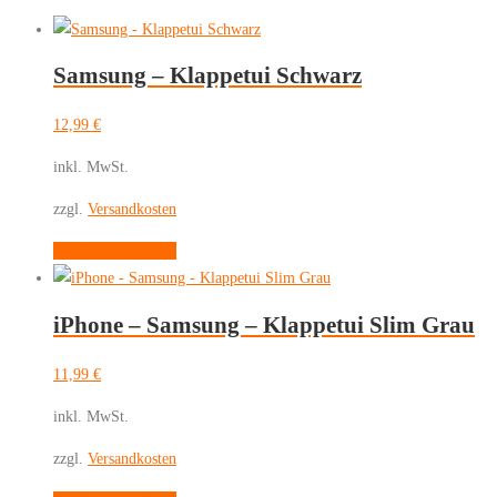
Samsung – Klappetui Schwarz
12,99
€
inkl. MwSt.
zzgl.
Versandkosten
Dieses
Ausführung wählen
Produkt
weist
iPhone – Samsung – Klappetui Slim Grau
mehrere
Varianten
11,99
€
auf.
Die
inkl. MwSt.
Optionen
zzgl.
Versandkosten
können
auf