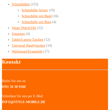
Schutzhüllen
(153)
Schutzhülle Armor
(19)
Schutzhülle mit Band
(16)
Schutzhülle mit Ring
(4)
Smart Watch/Uhr
(12)
Sonstiges
(4)
Tablet/Laptop Taschen
(12)
Universal Handytaschen
(14)
Werkzeuge/Ersatzteile
(17)
Kontakt
Rufen Sie uns an
0391 50 38 9180
Schreiben Sie uns per E-Mail
INFO@STYLE-MOBILE.DE