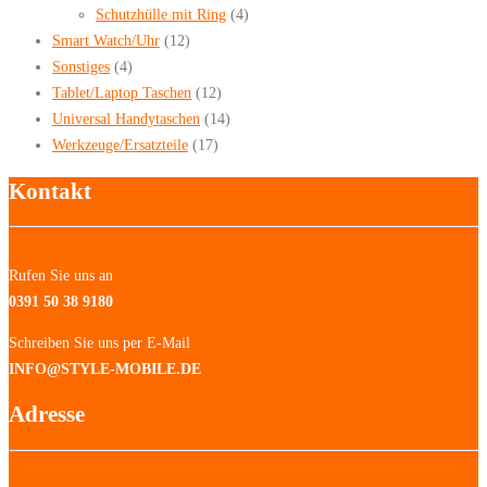
Schutzhülle mit Ring
(4)
Smart Watch/Uhr
(12)
Sonstiges
(4)
Tablet/Laptop Taschen
(12)
Universal Handytaschen
(14)
Werkzeuge/Ersatzteile
(17)
Kontakt
Rufen Sie uns an
0391 50 38 9180
Schreiben Sie uns per E-Mail
INFO@STYLE-MOBILE.DE
Adresse