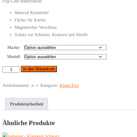
Flip-Case Handytasche
Material Kunstleder
Fächer für Karten
Magnetischer Verschluss
Schutz vor Schmutz, Kratzern und Abrieb
Marke
Modell
Samsung
In den Warenkorb
-
Klappetui
Artikelnummer:
n. v.
Kategorie:
Klapp-Etui
Braun
Menge
Produktsicherheit
Ähnliche Produkte