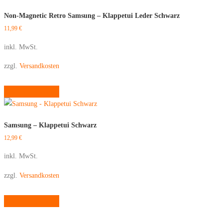
gewählt
mehrere
Non-Magnetic Retro Samsung – Klappetui Leder Schwarz
werden
Varianten
11,99
€
auf.
Die
inkl. MwSt.
Optionen
zzgl.
Versandkosten
können
auf
Dieses
Ausführung wählen
der
Produkt
Produktseite
weist
gewählt
mehrere
Samsung – Klappetui Schwarz
werden
Varianten
12,99
€
auf.
Die
inkl. MwSt.
Optionen
zzgl.
Versandkosten
können
auf
Dieses
Ausführung wählen
der
Produkt
Produktseite
weist