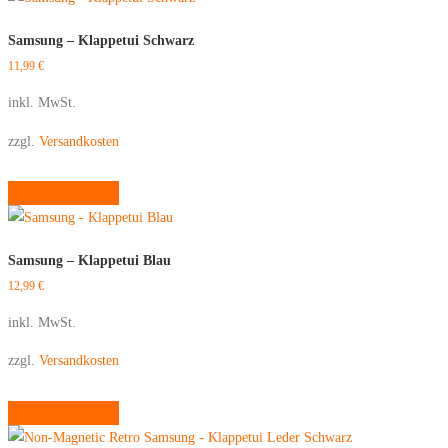
Samsung – Klappetui Schwarz
11,99
€
inkl. MwSt.
zzgl.
Versandkosten
Dieses
Ausführung wählen
Produkt
weist
mehrere
Samsung – Klappetui Blau
Varianten
12,99
€
auf.
Die
inkl. MwSt.
Optionen
zzgl.
Versandkosten
können
auf
Dieses
Ausführung wählen
der
Produkt
Produktseite
weist