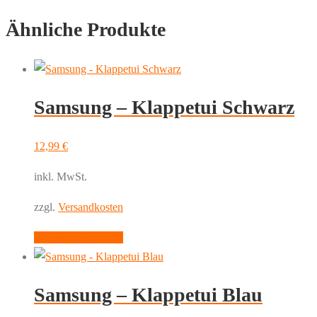
Ähnliche Produkte
Samsung – Klappetui Schwarz
12,99
€
inkl. MwSt.
zzgl.
Versandkosten
Dieses
Ausführung wählen
Produkt
weist
Samsung – Klappetui Blau
mehrere
Varianten