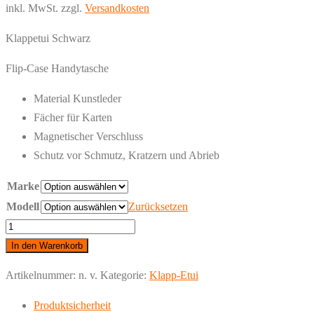
inkl. MwSt.
zzgl.
Versandkosten
Klappetui Schwarz
Flip-Case Handytasche
Material Kunstleder
Fächer für Karten
Magnetischer Verschluss
Schutz vor Schmutz, Kratzern und Abrieb
Marke
Modell
Zurücksetzen
Samsung
-
In den Warenkorb
Klappetui
Artikelnummer:
n. v.
Kategorie:
Klapp-Etui
Schwarz
Menge
Produktsicherheit