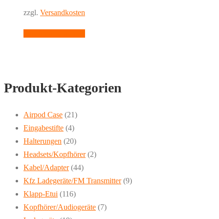
können
zzgl.
Versandkosten
auf
Dieses
Ausführung wählen
der
Produkt
Produktseite
weist
gewählt
mehrere
werden
Produkt-Kategorien
Varianten
auf.
Die
Airpod Case
(21)
Optionen
Eingabestifte
(4)
können
Halterungen
(20)
auf
Headsets/Kopfhörer
(2)
der
Kabel/Adapter
(44)
Produktseite
Kfz Ladegeräte/FM Transmitter
(9)
gewählt
Klapp-Etui
(116)
werden
Kopfhörer/Audiogeräte
(7)