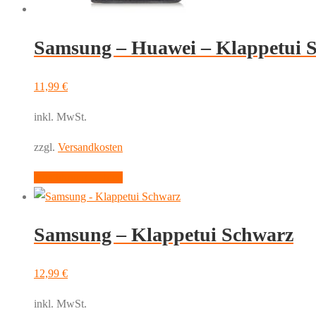
Produktseite
gewählt
werden
Samsung – Huawei – Klappetui 
11,99
€
inkl. MwSt.
zzgl.
Versandkosten
Dieses
Ausführung wählen
Produkt
weist
Samsung – Klappetui Schwarz
mehrere
Varianten
auf.
12,99
€
Die
inkl. MwSt.
Optionen