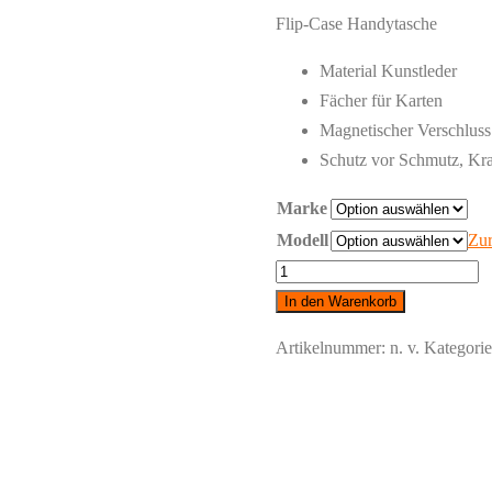
Flip-Case Handytasche
Material Kunstleder
Fächer für Karten
Magnetischer Verschluss
Schutz vor Schmutz, Kra
Marke
Modell
Zur
Samsung
-
In den Warenkorb
Huawei
Artikelnummer:
n. v.
Kategori
-
Klappetui
Schwarz
Menge