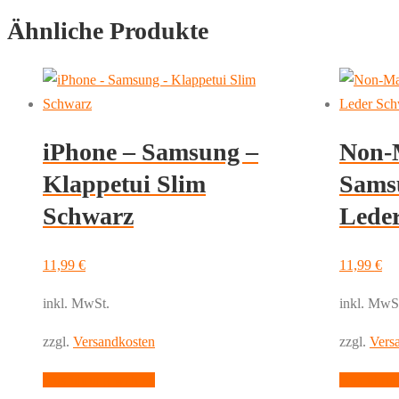
Ähnliche Produkte
iPhone – Samsung –
Non-
Klappetui Slim
Sams
Schwarz
Lede
11,99
€
11,99
€
inkl. MwSt.
inkl. MwS
zzgl.
Versandkosten
zzgl.
Vers
Dieses
Ausführung wählen
Ausführun