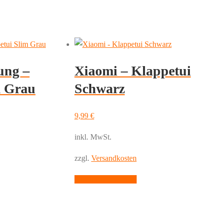
ung –
Xiaomi – Klappetui
m Grau
Schwarz
9,99
€
inkl. MwSt.
zzgl.
Versandkosten
Dieses
Ausführung wählen
Produkt
weist
mehrere