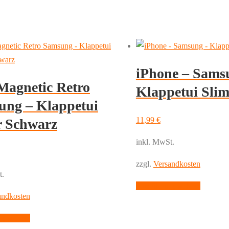
iPhone – Sams
Magnetic Retro
Klappetui Sli
ung – Klappetui
11,99
€
r Schwarz
inkl. MwSt.
zzgl.
Versandkosten
t.
Dieses
Ausführung wählen
andkosten
Produkt
weist
Dieses
g wählen
mehrere