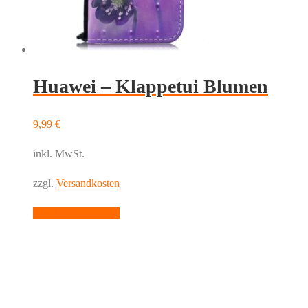
auf
der
Produktseite
gewählt
werden
Huawei – Klappetui Blumen
9,99
€
inkl. MwSt.
zzgl.
Versandkosten
Dieses
Ausführung wählen
Produkt
weist
mehrere
Varianten
auf.