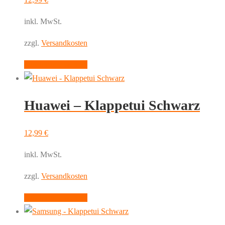
inkl. MwSt.
zzgl.
Versandkosten
Dieses
Ausführung wählen
Produkt
weist
Huawei – Klappetui Schwarz
mehrere
Varianten
auf.
12,99
€
Die
inkl. MwSt.
Optionen
können
zzgl.
Versandkosten
auf
Dieses
Ausführung wählen
der
Produkt
Produktseite
weist