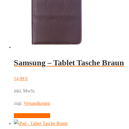
Die
Optionen
können
auf
der
Produktseite
gewählt
werden
Samsung – Tablet Tasche Braun
14,99
€
inkl. MwSt.
zzgl.
Versandkosten
Dieses
Ausführung wählen
Produkt