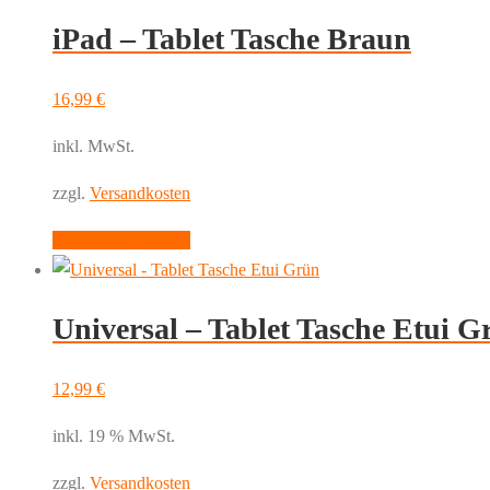
weist
iPad – Tablet Tasche Braun
mehrere
Varianten
auf.
16,99
€
Die
inkl. MwSt.
Optionen
können
zzgl.
Versandkosten
auf
Dieses
Ausführung wählen
der
Produkt
Produktseite
weist
gewählt
Universal – Tablet Tasche Etui G
mehrere
werden
Varianten
auf.
12,99
€
Die
inkl. 19 % MwSt.
Optionen
können
zzgl.
Versandkosten