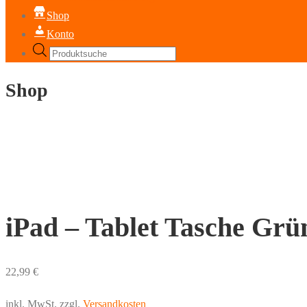
Shop
Konto
Products
search
Shop
iPad – Tablet Tasche Grü
22,99
€
inkl. MwSt.
zzgl.
Versandkosten