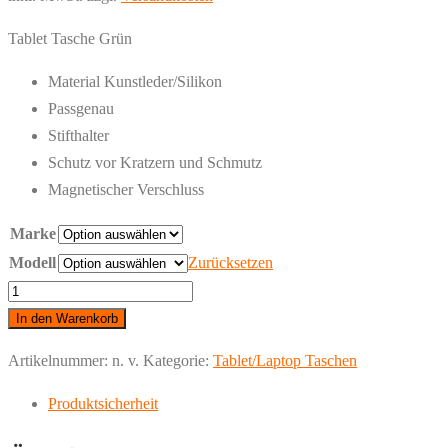
Tablet Tasche Grün
Material Kunstleder/Silikon
Passgenau
Stifthalter
Schutz vor Kratzern und Schmutz
Magnetischer Verschluss
Marke
Modell
Zurücksetzen
iPad
-
In den Warenkorb
Tablet
Artikelnummer:
n. v.
Kategorie:
Tablet/Laptop Taschen
Tasche
Grün
Produktsicherheit
Menge