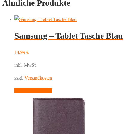
Ähnliche Produkte
Samsung – Tablet Tasche Blau
14,99
€
inkl. MwSt.
zzgl.
Versandkosten
Dieses
Ausführung wählen
Produkt
weist
mehrere
Varianten
auf.