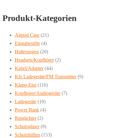
weist
gewählt
mehrere
werden
Produkt-Kategorien
Varianten
auf.
Die
Airpod Case
(21)
Optionen
Eingabestifte
(4)
können
Halterungen
(20)
auf
Headsets/Kopfhörer
(2)
der
Kabel/Adapter
(44)
Produktseite
Kfz Ladegeräte/FM Transmitter
(9)
gewählt
Klapp-Etui
(116)
werden
Kopfhörer/Audiogeräte
(7)
Ladegeräte
(19)
Power Bank
(4)
Ringlichter
(2)
Schutzgläser
(9)
Schutzhüllen
(153)