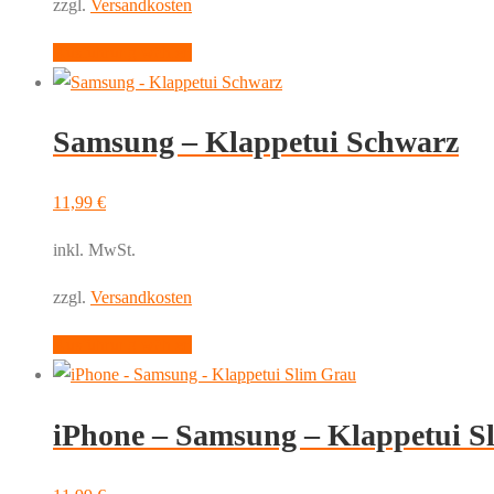
zzgl.
Versandkosten
Dieses
Ausführung wählen
Produkt
weist
Samsung – Klappetui Schwarz
mehrere
Varianten
auf.
11,99
€
Die
inkl. MwSt.
Optionen
können
zzgl.
Versandkosten
auf
Dieses
Ausführung wählen
der
Produkt
Produktseite
weist
gewählt
iPhone – Samsung – Klappetui S
mehrere
werden
Varianten
auf.