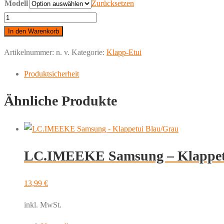
Modell
Zurücksetzen
Samsung
-
In den Warenkorb
Klappetui
Artikelnummer:
n. v.
Kategorie:
Klapp-Etui
Mandala
Menge
Produktsicherheit
Ähnliche Produkte
LC.IMEEKE Samsung – Klappet
13,99
€
inkl. MwSt.