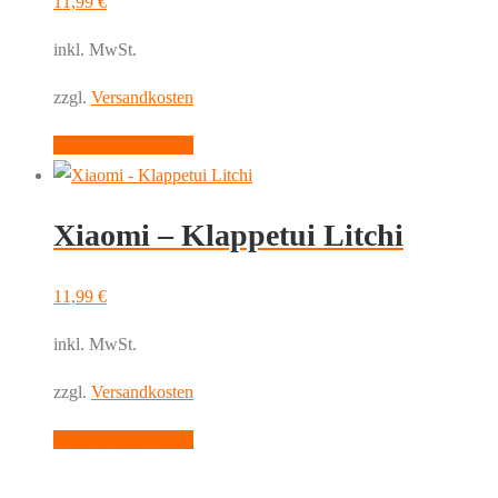
11,99
€
Die
inkl. MwSt.
Optionen
können
zzgl.
Versandkosten
auf
Dieses
Ausführung wählen
der
Produkt
Produktseite
weist
gewählt
Xiaomi – Klappetui Litchi
mehrere
werden
Varianten
auf.
11,99
€
Die
inkl. MwSt.
Optionen
können
zzgl.
Versandkosten
auf
Dieses
Ausführung wählen
der
Produkt
Produktseite