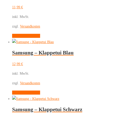
11,99
€
inkl. MwSt.
zzgl.
Versandkosten
Dieses
Ausführung wählen
Produkt
weist
Samsung – Klappetui Blau
mehrere
Varianten
12,99
€
auf.
Die
inkl. MwSt.
Optionen
zzgl.
Versandkosten
können
auf
Dieses
Ausführung wählen
der
Produkt
Produktseite
weist
gewählt
Samsung – Klappetui Schwarz
mehrere