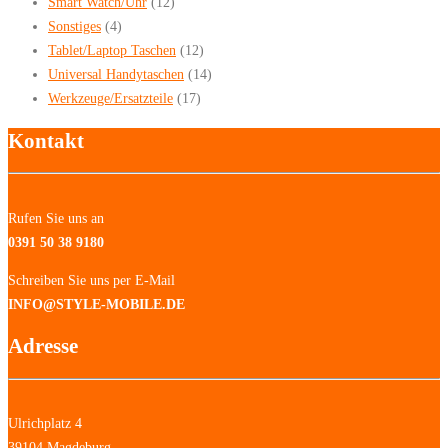
Smart Watch/Uhr
(12)
Sonstiges
(4)
Tablet/Laptop Taschen
(12)
Universal Handytaschen
(14)
Werkzeuge/Ersatzteile
(17)
Kontakt
Rufen Sie uns an
0391 50 38 9180
Schreiben Sie uns per E-Mail
INFO@STYLE-MOBILE.DE
Adresse
Ulrichplatz 4
39104 Magdeburg