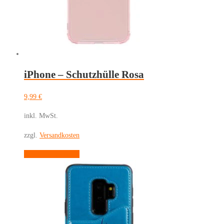
iPhone – Schutzhülle Rosa
9,99
€
inkl. MwSt.
zzgl.
Versandkosten
Dieses
Ausführung wählen
Produkt
weist
mehrere
Varianten
auf.