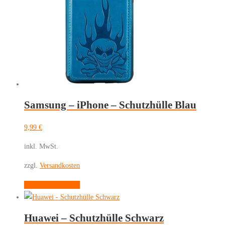
Die
Optionen
können
auf
der
Produktseite
gewählt
werden
Samsung – iPhone – Schutzhülle Blau
9,99
€
inkl. MwSt.
zzgl.
Versandkosten
Dieses
Ausführung wählen
Produkt
weist
Huawei – Schutzhülle Schwarz
mehrere