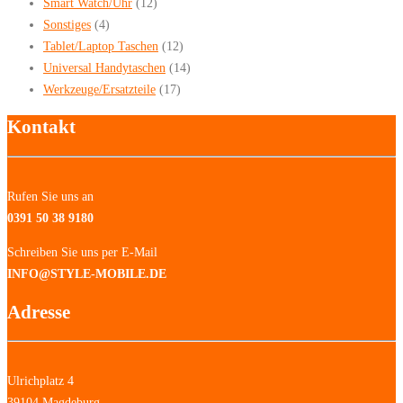
Smart Watch/Uhr
(12)
Sonstiges
(4)
Tablet/Laptop Taschen
(12)
Universal Handytaschen
(14)
Werkzeuge/Ersatzteile
(17)
Kontakt
Rufen Sie uns an
0391 50 38 9180
Schreiben Sie uns per E-Mail
INFO@STYLE-MOBILE.DE
Adresse
Ulrichplatz 4
39104 Magdeburg