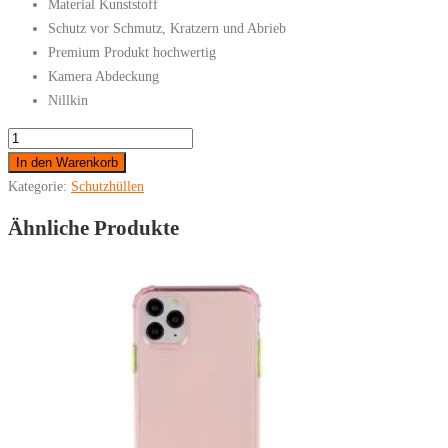
Material Kunststoff
Schutz vor Schmutz, Kratzern und Abrieb
Premium Produkt hochwertig
Kamera Abdeckung
Nillkin
NILLKIN
Xiaomi
In den Warenkorb
Mi
Kategorie:
Schutzhüllen
11
Ähnliche Produkte
Ultra
5G
Camshield
Schutzhülle
Schwarz
Menge