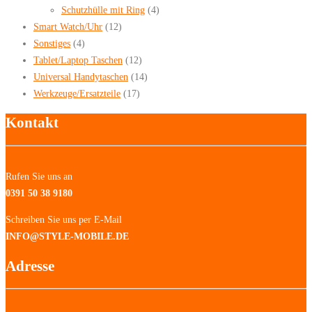
Schutzhülle mit Ring
(4)
Smart Watch/Uhr
(12)
Sonstiges
(4)
Tablet/Laptop Taschen
(12)
Universal Handytaschen
(14)
Werkzeuge/Ersatzteile
(17)
Kontakt
Rufen Sie uns an
0391 50 38 9180
Schreiben Sie uns per E-Mail
INFO@STYLE-MOBILE.DE
Adresse