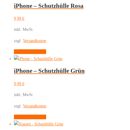
iPhone – Schutzhülle Rosa
9,99
€
inkl. MwSt.
zzgl.
Versandkosten
Dieses
Ausführung wählen
Produkt
weist
iPhone – Schutzhülle Grün
mehrere
Varianten
9,99
€
auf.
Die
inkl. MwSt.
Optionen
zzgl.
Versandkosten
können
auf
Dieses
Ausführung wählen
der
Produkt
Produktseite