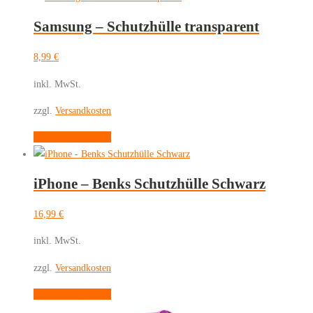
weist
Samsung – Schutzhülle transparent
mehrere
Varianten
8,99
€
auf.
Die
inkl. MwSt.
Optionen
zzgl.
Versandkosten
können
auf
Dieses
Ausführung wählen
der
Produkt
Produktseite
weist
gewählt
iPhone – Benks Schutzhülle Schwarz
mehrere
werden
Varianten
16,99
€
auf.
Die
inkl. MwSt.
Optionen
zzgl.
Versandkosten
können
auf
Dieses
Ausführung wählen
der
Produkt