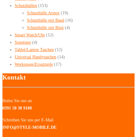
Schutzhüllen
(153)
Schutzhülle Armor
(19)
Schutzhülle mit Band
(16)
Schutzhülle mit Ring
(4)
Smart Watch/Uhr
(12)
Sonstiges
(4)
Tablet/Laptop Taschen
(12)
Universal Handytaschen
(14)
Werkzeuge/Ersatzteile
(17)
Kontakt
Rufen Sie uns an
0391 50 38 9180
Schreiben Sie uns per E-Mail
INFO@STYLE-MOBILE.DE