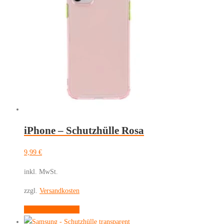
iPhone – Schutzhülle Rosa
9,99
€
inkl. MwSt.
zzgl.
Versandkosten
Dieses
Ausführung wählen
Produkt