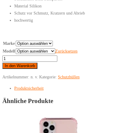
Material Silikon
Schutz vor Schmutz, Kratzern und Abrieb
hochwertig
Marke
Modell
Zurücksetzen
ROCK
iPhone
In den Warenkorb
12
Artikelnummer:
n. v.
Kategorie:
Schutzhüllen
/
12
Produktsicherheit
Pro
Ähnliche Produkte
Schutzhülle
Blau
Menge