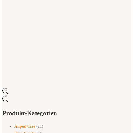
können
auf
der
Produktseite
gewählt
werden
Products
search
Produkt-Kategorien
Airpod Case
(21)