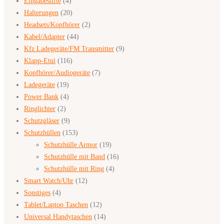
Eingabestifte
(4)
Halterungen
(20)
Headsets/Kopfhörer
(2)
Kabel/Adapter
(44)
Kfz Ladegeräte/FM Transmitter
(9)
Klapp-Etui
(116)
Kopfhörer/Audiogeräte
(7)
Ladegeräte
(19)
Power Bank
(4)
Ringlichter
(2)
Schutzgläser
(9)
Schutzhüllen
(153)
Schutzhülle Armor
(19)
Schutzhülle mit Band
(16)
Schutzhülle mit Ring
(4)
Smart Watch/Uhr
(12)
Sonstiges
(4)
Tablet/Laptop Taschen
(12)
Universal Handytaschen
(14)