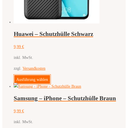
der
Produktseite
gewählt
werden
Huawei – Schutzhülle Schwarz
9,99
€
inkl. MwSt.
zzgl.
Versandkosten
Dieses
Ausführung wählen
Produkt
weist
Samsung – iPhone – Schutzhülle Braun
mehrere
Varianten
9,99
€
auf.
Die
inkl. MwSt.
Optionen