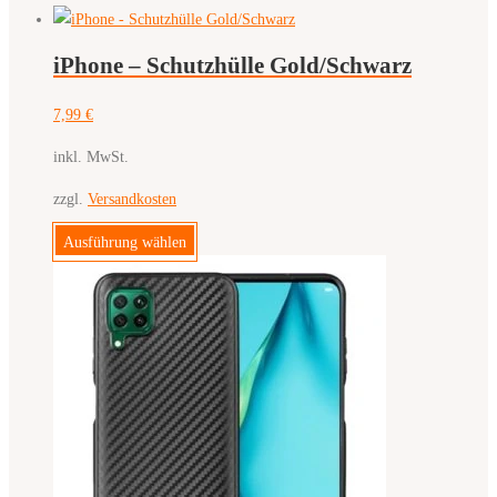
Crocodile
Magsafe
iPhone – Schutzhülle Gold/Schwarz
Schutzhülle
Menge
7,99
€
inkl. MwSt.
zzgl.
Versandkosten
Dieses
Ausführung wählen
Produkt
weist
mehrere
Varianten
auf.
Die
Optionen
können
auf