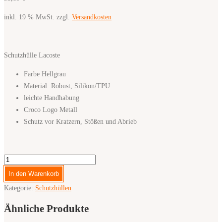
inkl. 19 % MwSt.
zzgl.
Versandkosten
Schutzhülle Lacoste
Farbe Hellgrau
Material Robust, Silikon/TPU
leichte Handhabung
Croco Logo Metall
Schutz vor Kratzern, Stößen und Abrieb
Lacoste
for
In den Warenkorb
iPhone
Kategorie:
Schutzhüllen
17
Pro
Ähnliche Produkte
Smartphone