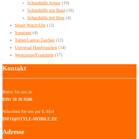
Schutzhülle Armor
(19)
Schutzhülle mit Band
(16)
Schutzhülle mit Ring
(4)
Smart Watch/Uhr
(12)
Sonstiges
(4)
Tablet/Laptop Taschen
(12)
Universal Handytaschen
(14)
Werkzeuge/Ersatzteile
(17)
Kontakt
Rufen Sie uns an
0391 50 38 9180
Schreiben Sie uns per E-Mail
INFO@STYLE-MOBILE.DE
Adresse