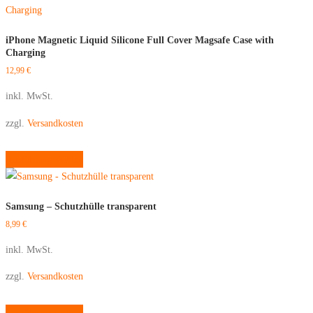
gewählt
mehrere
werden
Varianten
iPhone Magnetic Liquid Silicone Full Cover Magsafe Case with
auf.
Charging
Die
12,99
€
Optionen
inkl. MwSt.
können
auf
zzgl.
Versandkosten
der
Dieses
Produktseite
Ausführung wählen
Produkt
gewählt
weist
werden
mehrere
Samsung – Schutzhülle transparent
Varianten
8,99
€
auf.
Die
inkl. MwSt.
Optionen
zzgl.
Versandkosten
können
auf
Dieses
Ausführung wählen