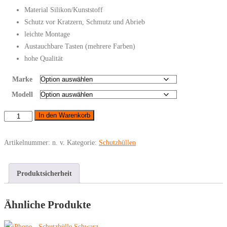
Material Silikon/Kunststoff
Schutz vor Kratzern, Schmutz und Abrieb
leichte Montage
Austauchbare Tasten (mehrere Farben)
hohe Qualität
Marke
Modell
iPhone
In den Warenkorb
-
Benks
Artikelnummer:
n. v.
Kategorie:
Schutzhüllen
Schutzhülle
Schwarz
Produktsicherheit
Menge
Ähnliche Produkte