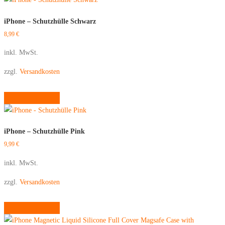
iPhone – Schutzhülle Schwarz
8,99
€
inkl. MwSt.
zzgl.
Versandkosten
Dieses
Ausführung wählen
Produkt
weist
mehrere
iPhone – Schutzhülle Pink
Varianten
9,99
€
auf.
Die
inkl. MwSt.
Optionen
zzgl.
Versandkosten
können
auf
Dieses
Ausführung wählen
der
Produkt
Produktseite
weist