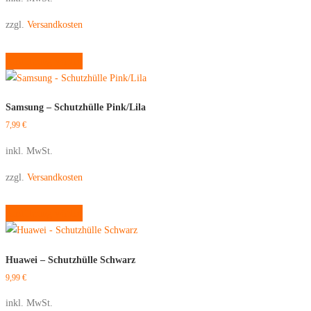
zzgl.
Versandkosten
Dieses
Ausführung wählen
Produkt
weist
mehrere
Samsung – Schutzhülle Pink/Lila
Varianten
7,99
€
auf.
Die
inkl. MwSt.
Optionen
zzgl.
Versandkosten
können
auf
Dieses
Ausführung wählen
der
Produkt
Produktseite
weist
gewählt
mehrere
Huawei – Schutzhülle Schwarz
werden
Varianten
9,99
€
auf.
Die
inkl. MwSt.