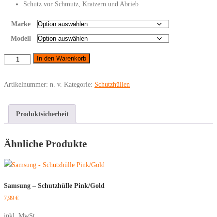
Schutz vor Schmutz, Kratzern und Abrieb
Marke
Modell
iPhone
In den Warenkorb
-
Schutzhülle
Artikelnummer:
n. v.
Kategorie:
Schutzhüllen
Schwarz
Menge
Produktsicherheit
Ähnliche Produkte
Samsung – Schutzhülle Pink/Gold
7,99
€
inkl. MwSt.