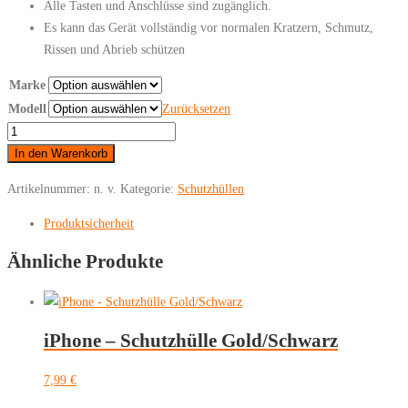
Alle Tasten und Anschlüsse sind zugänglich.
Es kann das Gerät vollständig vor normalen Kratzern, Schmutz,
Rissen und Abrieb schützen
Marke
Modell
Zurücksetzen
iPhone
Magnetic
In den Warenkorb
Liquid
Artikelnummer:
n. v.
Kategorie:
Schutzhüllen
Silicone
Full
Produktsicherheit
Cover
Ähnliche Produkte
Magsafe
Case
with
Charging
iPhone – Schutzhülle Gold/Schwarz
Rot
Menge
7,99
€