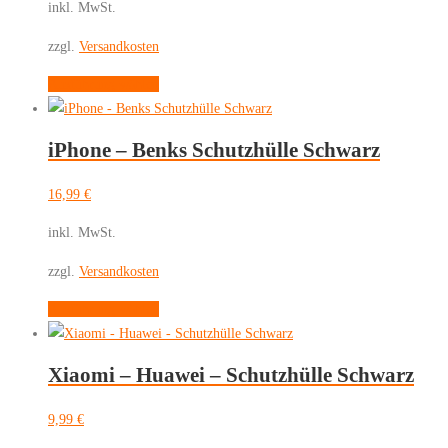
inkl. MwSt.
zzgl.
Versandkosten
Dieses
Ausführung wählen
Produkt
weist
iPhone – Benks Schutzhülle Schwarz
mehrere
Varianten
16,99
€
auf.
Die
inkl. MwSt.
Optionen
zzgl.
Versandkosten
können
auf
Dieses
Ausführung wählen
der
Produkt
Produktseite
weist
gewählt
Xiaomi – Huawei – Schutzhülle Schwarz
mehrere
werden
Varianten
9,99
€
auf.