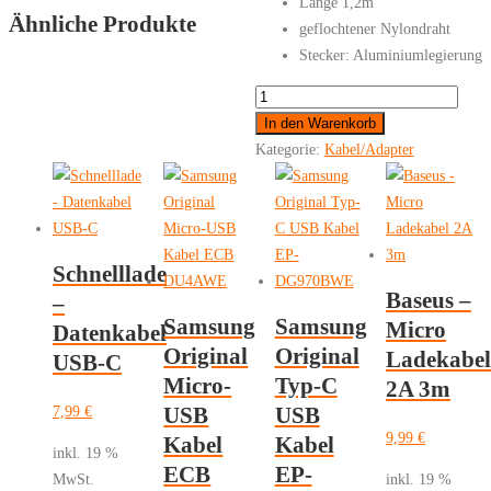
Länge 1,2m
Ähnliche Produkte
geflochtener Nylondraht
Stecker: Aluminiumlegierung
HOCO
-
In den Warenkorb
Ladekabel
Kategorie:
Kabel/Adapter
iPhone
Lightning
LED
1,2m
Schnelllade
Menge
Baseus –
–
Samsung
Samsung
Micro
Datenkabel
Original
Original
Ladekabel
USB-C
Micro-
Typ-C
2A 3m
7,99
€
USB
USB
9,99
€
Kabel
Kabel
inkl. 19 %
ECB
EP-
MwSt.
inkl. 19 %