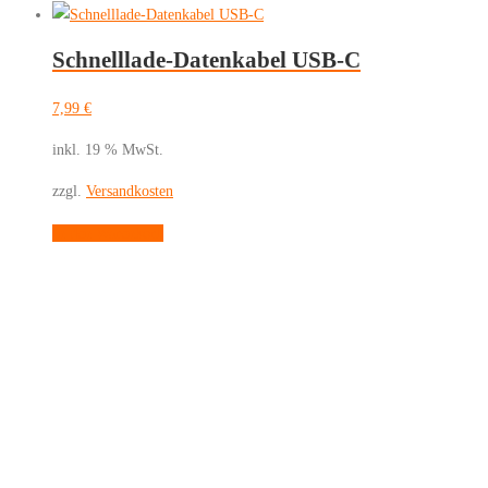
der
Produktseite
gewählt
Schnelllade-Datenkabel USB-C
werden
7,99
€
inkl. 19 % MwSt.
zzgl.
Versandkosten
In den Warenkorb