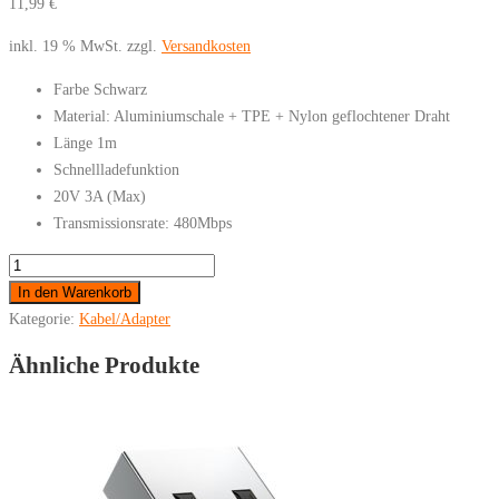
11,99
€
inkl. 19 % MwSt.
zzgl.
Versandkosten
Farbe Schwarz
Material: Aluminiumschale + TPE + Nylon geflochtener Draht
Länge 1m
Schnellladefunktion
20V 3A (Max)
Transmissionsrate: 480Mbps
BASEUS
-
In den Warenkorb
Ladekabel
Kategorie:
Kabel/Adapter
Typ-
Ähnliche Produkte
C
CATKLF-
GG1
PD
2.0