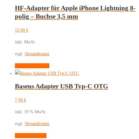
HF-Adapter für Apple iPhone Lightning 8-
polig – Buchse 3,5 mm
13,99
€
inkl. MwSt.
zzgl.
Versandkosten
Dieses
Ausführung wählen
Produkt
weist
Baseus Adapter USB Typ-C OTG
mehrere
Varianten
7,99
€
auf.
Die
inkl. 19 % MwSt.
Optionen
zzgl.
Versandkosten
können
auf
In den Warenkorb