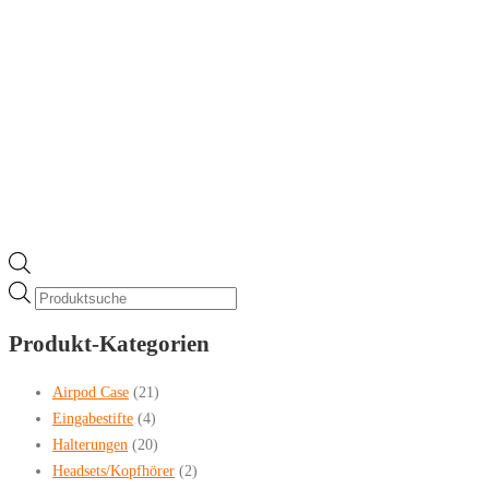
Products
search
Produkt-Kategorien
Airpod Case
(21)
Eingabestifte
(4)
Halterungen
(20)
Headsets/Kopfhörer
(2)