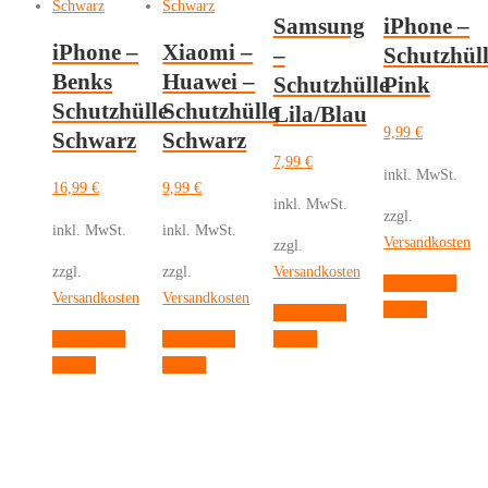
NILLKIN
Samsung
iPhone –
Black
iPhone –
Xiaomi –
–
Schutzhül
Mirror
Benks
Huawei –
Schutzhülle
Pink
Series
Schutzhülle
Schutzhülle
Lila/Blau
PC
9,99
€
Schwarz
Schwarz
Camshield
7,99
€
Schutzhülle
inkl. MwSt.
16,99
€
9,99
€
Menge
inkl. MwSt.
zzgl.
inkl. MwSt.
inkl. MwSt.
Versandkosten
zzgl.
zzgl.
zzgl.
Versandkosten
Ausführung
Versandkosten
Versandkosten
Dieses
wählen
Ausführung
Produkt
Dieses
Ausführung
Ausführung
wählen
weist
Dieses
Dieses
Produkt
wählen
wählen
mehrere
Produkt
Produkt
weist
Varianten
weist
weist
mehrere
auf.
mehrere
mehrere
Varianten
Die
Varianten
Varianten
auf.