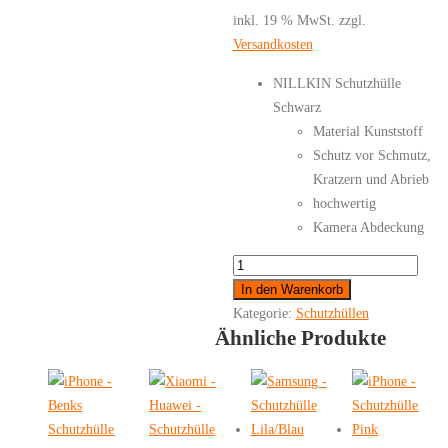
inkl. 19 % MwSt.
zzgl.
Versandkosten
NILLKIN Schutzhülle
Schwarz
Material Kunststoff
Schutz vor Schmutz,
Kratzern und Abrieb
hochwertig
Kamera Abdeckung
Xiaomi
Redmi
In den Warenkorb
Note
Kategorie:
Schutzhüllen
Ähnliche Produkte
9
4G
/
9
Power