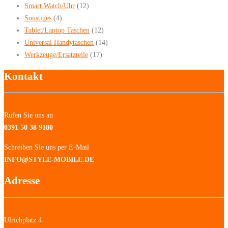
Smart Watch/Uhr
(12)
Sonstiges
(4)
Tablet/Laptop Taschen
(12)
Universal Handytaschen
(14)
Werkzeuge/Ersatzteile
(17)
Kontakt
Rufen Sie uns an
0391 50 38 9180
Schreiben Sie uns per E-Mail
INFO@STYLE-MOBILE.DE
Adresse
Ulrichplatz 4