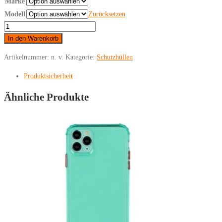
Marke
Modell
Zurücksetzen
iPhone
-
In den Warenkorb
Schutzhülle
Artikelnummer:
n. v.
Kategorie:
Schutzhüllen
Ultra-
thin
Produktsicherheit
Grün
Ähnliche Produkte
Menge