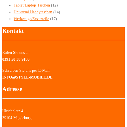
Tablet/Laptop Taschen
(12)
Universal Handytaschen
(14)
Werkzeuge/Ersatzteile
(17)
Kontakt
Rufen Sie uns an
0391 50 38 9180
Schreiben Sie uns per E-Mail
INFO@STYLE-MOBILE.DE
Adresse
Ulrichplatz 4
39104 Magdeburg