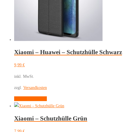
können
auf
der
Produktseite
gewählt
werden
Xiaomi – Huawei – Schutzhülle Schwarz
9,99
€
inkl. MwSt.
zzgl.
Versandkosten
Dieses
Ausführung wählen
Produkt
weist
Xiaomi – Schutzhülle Grün
mehrere
Varianten
7,99
€