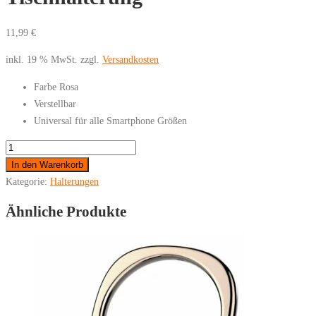
11,99
€
inkl. 19 % MwSt.
zzgl.
Versandkosten
Farbe Rosa
Verstellbar
Universal für alle Smartphone Größen
Universal
Handyhalterung
In den Warenkorb
-
Kategorie:
Halterungen
Tischhalterung
Ähnliche Produkte
Menge