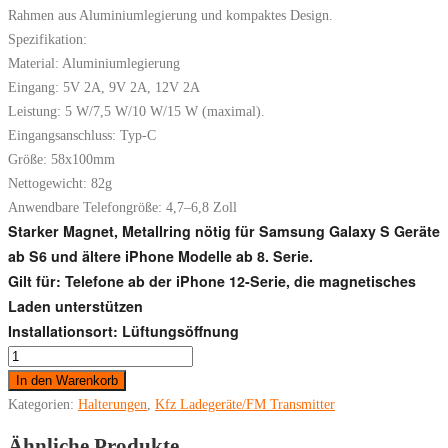
Rahmen aus Aluminiumlegierung und kompaktes Design.
Spezifikation:
Material: Aluminiumlegierung
Eingang: 5V 2A, 9V 2A, 12V 2A
Leistung: 5 W/7,5 W/10 W/15 W (maximal).
Eingangsanschluss: Typ-C
Größe: 58x100mm
Nettogewicht: 82g
Anwendbare Telefongröße: 4,7–6,8 Zoll
Starker Magnet, Metallring nötig für Samsung Galaxy S Geräte
ab S6 und ältere iPhone Modelle ab 8. Serie.
Gilt für: Telefone ab der iPhone 12-Serie, die magnetisches
Laden unterstützen
Installationsort: Lüftungsöffnung
Autohalter
Magsafe
In den Warenkorb
Induktion
Kategorien:
Halterungen
,
Kfz Ladegeräte/FM Transmitter
Magnet
Ähnliche Produkte