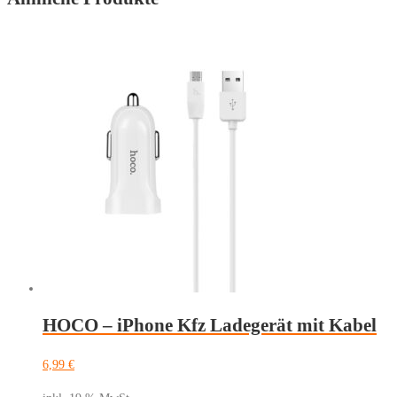
15W
für
iPhone
12
-
17
Kfz
Ladegerät
Menge
HOCO – iPhone Kfz Ladegerät mit Kabel
6,99
€