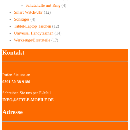
Schutzhülle mit Ring
(4)
Smart Watch/Uhr
(12)
Sonstiges
(4)
Tablet/Laptop Taschen
(12)
Universal Handytaschen
(14)
Werkzeuge/Ersatzteile
(17)
Kontakt
Rufen Sie uns an
0391 50 38 9180
Schreiben Sie uns per E-Mail
INFO@STYLE-MOBILE.DE
Adresse