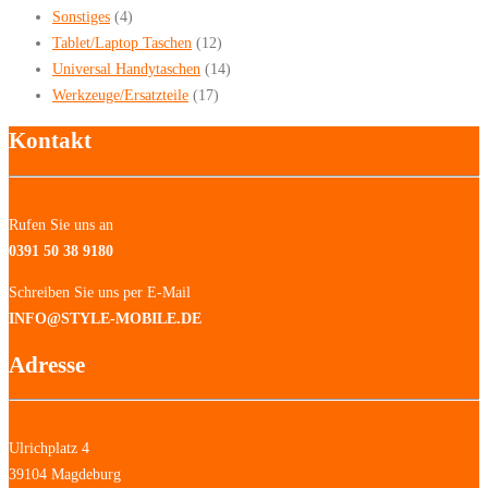
Sonstiges
(4)
Tablet/Laptop Taschen
(12)
Universal Handytaschen
(14)
Werkzeuge/Ersatzteile
(17)
Kontakt
Rufen Sie uns an
0391 50 38 9180
Schreiben Sie uns per E-Mail
INFO@STYLE-MOBILE.DE
Adresse
Ulrichplatz 4
39104 Magdeburg