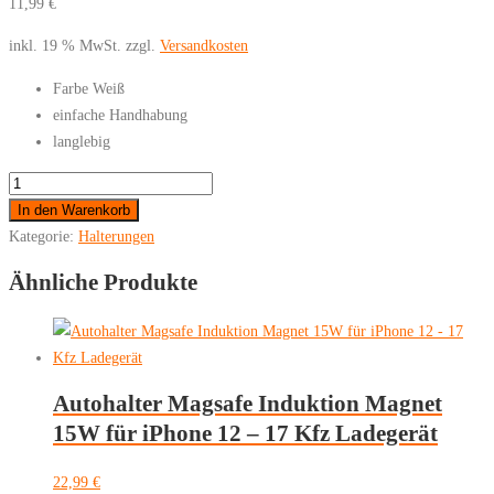
11,99
€
inkl. 19 % MwSt.
zzgl.
Versandkosten
Farbe Weiß
einfache Handhabung
langlebig
Universal
Handyhalterung
In den Warenkorb
-
Kategorie:
Halterungen
Tischhalterung
Ähnliche Produkte
Menge
Autohalter Magsafe Induktion Magnet
15W für iPhone 12 – 17 Kfz Ladegerät
22,99
€