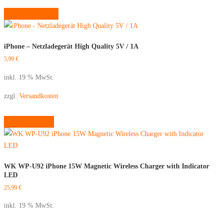
Dieses
Ausführung wählen
Produkt
weist
mehrere
iPhone – Netzladegerät High Quality 5V / 1A
Varianten
5,99
€
auf.
Die
inkl. 19 % MwSt.
Optionen
zzgl.
Versandkosten
können
auf
In den Warenkorb
der
Produktseite
gewählt
werden
WK WP-U92 iPhone 15W Magnetic Wireless Charger with Indicator
LED
25,99
€
inkl. 19 % MwSt.