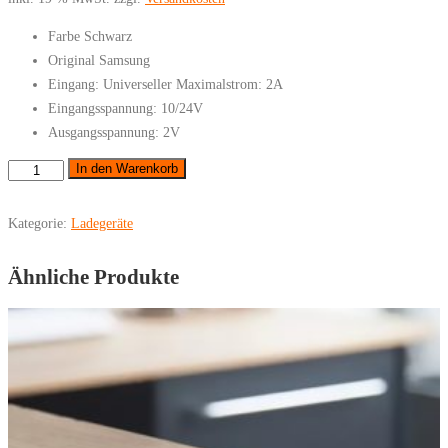
Farbe Schwarz
Original Samsung
Eingang: Universeller Maximalstrom: 2A
Eingangsspannung: 10/24V
Ausgangsspannung: 2V
Samsung
In den Warenkorb
-
Original
Kategorie:
Ladegeräte
Netzladekabel
EP-
Ähnliche Produkte
TA800EBE
25W
Menge