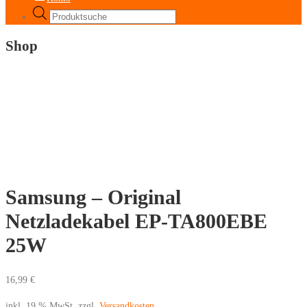
Products
search
Shop
Samsung – Original
Netzladekabel EP-TA800EBE
25W
16,99
€
inkl. 19 % MwSt.
zzgl.
Versandkosten