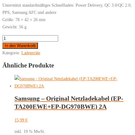
Unterstützt standardmäßiges Schnellladen: Power Delivery, QC 3.0/QC 2.0,
PPS, Samsung AFC und andere
Größe: 78 × 42 × 26 mm
Gewicht: 56 g
Netzladestecker
Adapter
In den Warenkorb
25W
Kategorie:
Ladegeräte
Typ-
Ähnliche Produkte
C
Menge
Samsung – Original Netzladekabel (EP-
TA200EWE+EP-DG970BWE) 2A
15,99
€
inkl. 19 % MwSt.