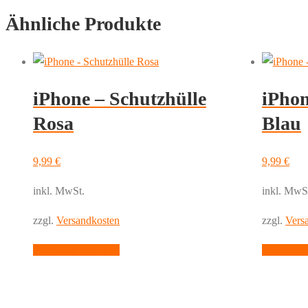
Ähnliche Produkte
iPhone – Schutzhülle
iPhon
Rosa
Blau
9,99
€
9,99
€
inkl. MwSt.
inkl. MwS
zzgl.
Versandkosten
zzgl.
Vers
Dieses
Ausführung wählen
Ausführun
Produkt
weist
mehrere