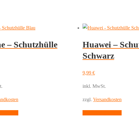
e – Schutzhülle
Huawei – Schu
Schwarz
9,99
€
t.
inkl. MwSt.
andkosten
zzgl.
Versandkosten
Dieses
Dieses
g wählen
Ausführung wählen
Produkt
Produkt
weist
weist
mehrere
mehrere