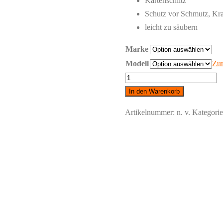
Kartenschlitz
Schutz vor Schmutz, Kra
leicht zu säubern
Marke
Modell
Zur
Samsung
-
In den Warenkorb
Schutzhülle
Artikelnummer:
n. v.
Kategori
transparent
Menge