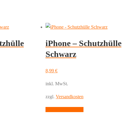
tzhülle
iPhone – Schutzhülle
Schwarz
8,99
€
inkl. MwSt.
zzgl.
Versandkosten
Dieses
Ausführung wählen
Produkt
weist
mehrere