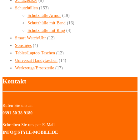
Schutzgläser
(9)
Schutzhüllen
(153)
Schutzhülle Armor
(19)
Schutzhülle mit Band
(16)
Schutzhülle mit Ring
(4)
Smart Watch/Uhr
(12)
Sonstiges
(4)
Tablet/Laptop Taschen
(12)
Universal Handytaschen
(14)
Werkzeuge/Ersatzteile
(17)
Kontakt
Rufen Sie uns an
0391 50 38 9180
Schreiben Sie uns per E-Mail
INFO@STYLE-MOBILE.DE