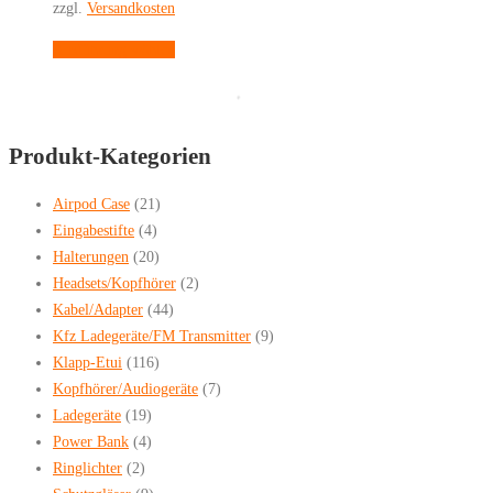
zzgl.
Versandkosten
können
auf
Dieses
Ausführung wählen
der
Produkt
Produktseite
weist
gewählt
mehrere
werden
Produkt-Kategorien
Varianten
auf.
Airpod Case
(21)
Die
Eingabestifte
(4)
Optionen
Halterungen
(20)
können
Headsets/Kopfhörer
(2)
auf
Kabel/Adapter
(44)
der
Kfz Ladegeräte/FM Transmitter
(9)
Produktseite
Klapp-Etui
(116)
gewählt
Kopfhörer/Audiogeräte
(7)
werden
Ladegeräte
(19)
Power Bank
(4)
Ringlichter
(2)