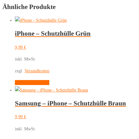
Ähnliche Produkte
Menge
iPhone – Schutzhülle Grün
9,99
€
inkl. MwSt.
zzgl.
Versandkosten
Dieses
Ausführung wählen
Produkt
weist
Samsung – iPhone – Schutzhülle Braun
mehrere
Varianten
9,99
€
auf.
Die
inkl. MwSt.
Optionen