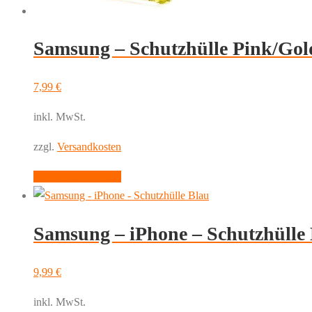
Produktseite
gewählt
werden
Samsung – Schutzhülle Pink/Gol
7,99
€
inkl. MwSt.
zzgl.
Versandkosten
Dieses
Ausführung wählen
Produkt
weist
Samsung – iPhone – Schutzhülle
mehrere
Varianten
auf.
9,99
€
Die
inkl. MwSt.
Optionen