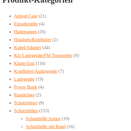
auf.
Die
Airpod Case
(21)
Optionen
Eingabestifte
(4)
können
Halterungen
(20)
auf
Headsets/Kopfhörer
(2)
der
Kabel/Adapter
(44)
Produktseite
Kfz Ladegeräte/FM Transmitter
(9)
gewählt
Klapp-Etui
(116)
werden
Kopfhörer/Audiogeräte
(7)
Ladegeräte
(19)
Power Bank
(4)
Ringlichter
(2)
Schutzgläser
(9)
Schutzhüllen
(153)
Schutzhülle Armor
(19)
Schutzhülle mit Band
(16)