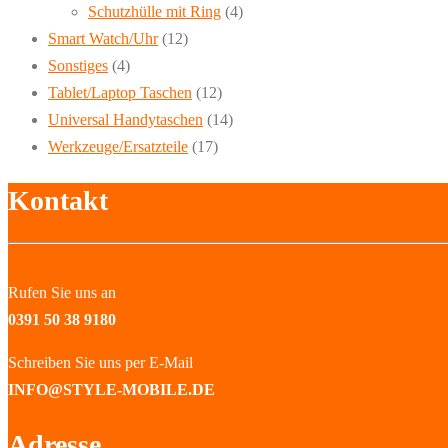
Schutzhülle mit Ring
(4)
Smart Watch/Uhr
(12)
Sonstiges
(4)
Tablet/Laptop Taschen
(12)
Universal Handytaschen
(14)
Werkzeuge/Ersatzteile
(17)
Kontakt
Rufen Sie uns an
0391 50 38 9180
Schreiben Sie uns per E-Mail
INFO@STYLE-MOBILE.DE
Adresse