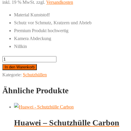
inkl. 19 % MwSt.
zzgl.
Versandkosten
Material Kunststoff
Schutz vor Schmutz, Kratzern und Abrieb
Premium Produkt hochwertig
Kamera Abdeckung
Nillkin
NILLKIN
Xiaomi
In den Warenkorb
Mi
Kategorie:
Schutzhüllen
11
Ähnliche Produkte
Ultra
5G
Camshield
Schutzhülle
Huawei – Schutzhülle Carbon
Menge