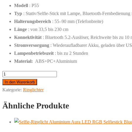
Modell
: P55
Typ
: Stativ/Selfie-Stick mit Lampe, Bluetooth-Fernbedienung
Halterungsbereich
: 55–90 mm (Telefonbreite)
Länge
: von 33,5 bis 230 cm
Konnektivität
: Bluetooth 5.2-Auslöser, Reichweite bis zu 10
Stromversorgung
: Wiederaufladbarer Akku, geladen über 
Lampenbetriebszeit
: bis zu 2 Stunden
Material:
ABS+PC+Aluminium
Selfie-
Ringlicht
In den Warenkorb
Aluminium
Kategorie:
Ringlichter
Aura
Ähnliche Produkte
LED
Selfiestick
Bluetooth
25cm