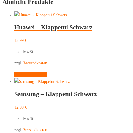
Ähnliche Produkte
Huawei – Klappetui Schwarz
12,99
€
inkl. MwSt.
zzgl.
Versandkosten
Dieses
Ausführung wählen
Produkt
weist
Samsung – Klappetui Schwarz
mehrere
Varianten
12,99
€
auf.
Die
inkl. MwSt.
Optionen
zzgl.
Versandkosten
können