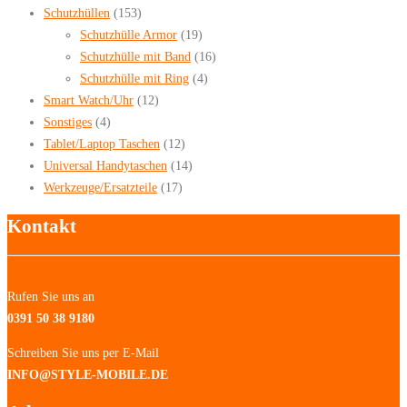
Schutzhüllen
(153)
Schutzhülle Armor
(19)
Schutzhülle mit Band
(16)
Schutzhülle mit Ring
(4)
Smart Watch/Uhr
(12)
Sonstiges
(4)
Tablet/Laptop Taschen
(12)
Universal Handytaschen
(14)
Werkzeuge/Ersatzteile
(17)
Kontakt
Rufen Sie uns an
0391 50 38 9180
Schreiben Sie uns per E-Mail
INFO@STYLE-MOBILE.DE