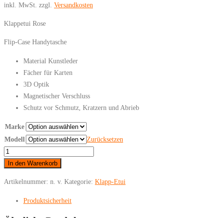
inkl. MwSt.
zzgl.
Versandkosten
Klappetui Rose
Flip-Case Handytasche
Material Kunstleder
Fächer für Karten
3D Optik
Magnetischer Verschluss
Schutz vor Schmutz, Kratzern und Abrieb
Marke
Modell
Zurücksetzen
Huawei
-
In den Warenkorb
Klappetui
Artikelnummer:
n. v.
Kategorie:
Klapp-Etui
Rose
Menge
Produktsicherheit