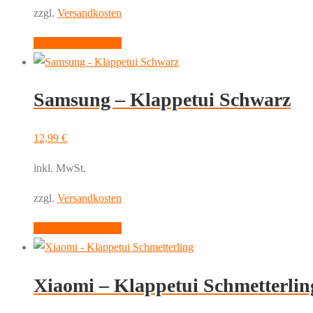
zzgl.
Versandkosten
Dieses
Ausführung wählen
Produkt
weist
Samsung – Klappetui Schwarz
mehrere
Varianten
auf.
12,99
€
Die
inkl. MwSt.
Optionen
können
zzgl.
Versandkosten
auf
Dieses
Ausführung wählen
der
Produkt
Produktseite
weist
gewählt
Xiaomi – Klappetui Schmetterlin
mehrere
werden
Varianten