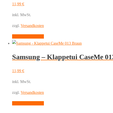
auf.
11,99
€
Die
inkl. MwSt.
Optionen
können
zzgl.
Versandkosten
auf
Dieses
Ausführung wählen
der
Produkt
Produktseite
weist
gewählt
Samsung – Klappetui CaseMe 01
mehrere
werden
Varianten
auf.
11,99
€
Die
inkl. MwSt.
Optionen
können
zzgl.
Versandkosten
auf
Dieses
Ausführung wählen
der
Produkt
Produktseite