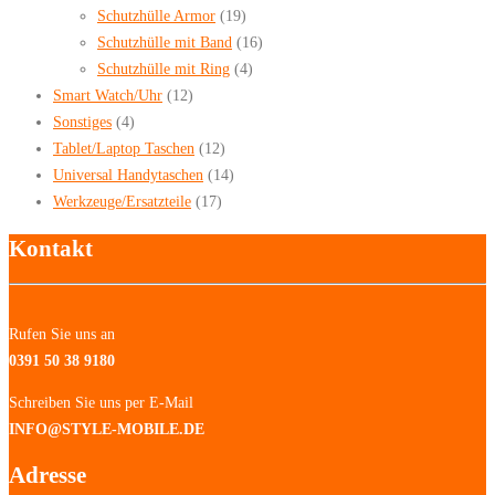
Schutzhülle Armor
(19)
Schutzhülle mit Band
(16)
Schutzhülle mit Ring
(4)
Smart Watch/Uhr
(12)
Sonstiges
(4)
Tablet/Laptop Taschen
(12)
Universal Handytaschen
(14)
Werkzeuge/Ersatzteile
(17)
Kontakt
Rufen Sie uns an
0391 50 38 9180
Schreiben Sie uns per E-Mail
INFO@STYLE-MOBILE.DE
Adresse