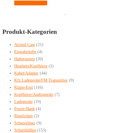
auf
Dieses
Ausführung wählen
der
Produkt
Produktseite
weist
gewählt
mehrere
werden
Produkt-Kategorien
Varianten
auf.
Airpod Case
(21)
Die
Eingabestifte
(4)
Optionen
Halterungen
(20)
können
Headsets/Kopfhörer
(2)
auf
Kabel/Adapter
(44)
der
Kfz Ladegeräte/FM Transmitter
(9)
Produktseite
Klapp-Etui
(116)
gewählt
Kopfhörer/Audiogeräte
(7)
werden
Ladegeräte
(19)
Power Bank
(4)
Ringlichter
(2)
Schutzgläser
(9)
Schutzhüllen
(153)