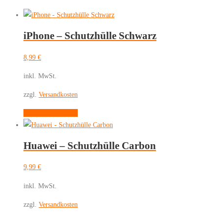
iPhone – Schutzhülle Schwarz
8,99
€
inkl. MwSt.
zzgl.
Versandkosten
Dieses
Ausführung wählen
Produkt
weist
Huawei – Schutzhülle Carbon
mehrere
Varianten
9,99
€
auf.
Die
inkl. MwSt.
Optionen
zzgl.
Versandkosten
können
auf