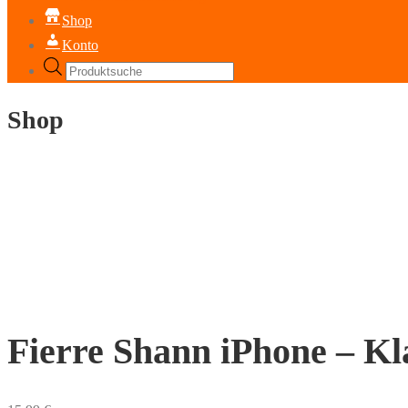
Shop
Konto
Products
search
Shop
Fierre Shann iPhone – K