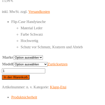
15,99
€
inkl. MwSt.
zzgl.
Versandkosten
Flip-Case Handytasche
Material Leder
Farbe Schwarz
Hochwertig
Schutz vor Schmutz, Kratzern und Abrieb
Marke
Modell
Zurücksetzen
Fierre
Shann
In den Warenkorb
iPhone
Artikelnummer:
n. v.
Kategorie:
Klapp-Etui
-
Klappetui
Produktsicherheit
Leder