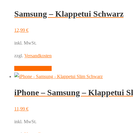
weist
gewählt
Samsung – Klappetui Schwarz
mehrere
werden
Varianten
auf.
12,99
€
Die
inkl. MwSt.
Optionen
können
zzgl.
Versandkosten
auf
Dieses
Ausführung wählen
der
Produkt
Produktseite
weist
gewählt
iPhone – Samsung – Klappetui S
mehrere
werden
Varianten
auf.
11,99
€
Die
inkl. MwSt.
Optionen
können