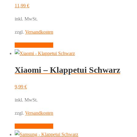
11,99
€
inkl. MwSt.
zzgl.
Versandkosten
Dieses
Ausführung wählen
Produkt
weist
Xiaomi – Klappetui Schwarz
mehrere
Varianten
auf.
9,99
€
Die
inkl. MwSt.
Optionen
können
zzgl.
Versandkosten
auf
Dieses
Ausführung wählen
der
Produkt
Produktseite