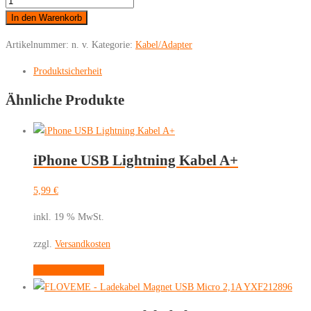
HF-
Adapter
In den Warenkorb
für
Artikelnummer:
n. v.
Kategorie:
Kabel/Adapter
Apple
iPhone
Produktsicherheit
Lightning
Ähnliche Produkte
8-
polig
-
Buchse
iPhone USB Lightning Kabel A+
3,5
mm
5,99
€
Menge
inkl. 19 % MwSt.
zzgl.
Versandkosten
In den Warenkorb