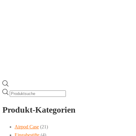
Products
search
Produkt-Kategorien
Airpod Case
(21)
Eingabestifte
(4)