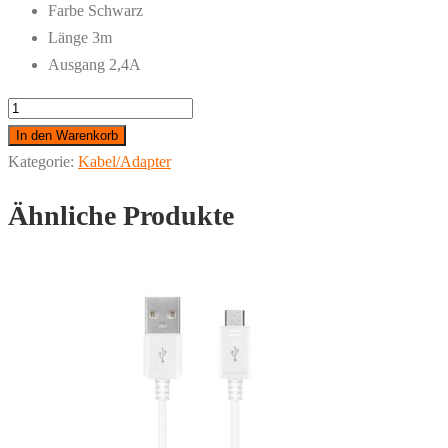
Farbe Schwarz
Länge 3m
Ausgang 2,4A
HOCO
Lade
In den Warenkorb
3m
Kategorie:
Kabel/Adapter
Datenkabel
Ähnliche Produkte
Micro
X20
Menge