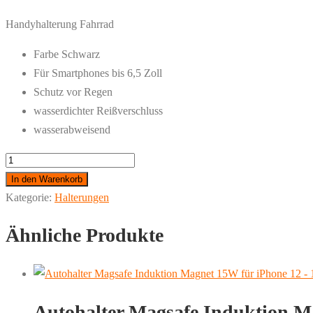
Handyhalterung Fahrrad
Farbe Schwarz
Für Smartphones bis 6,5 Zoll
Schutz vor Regen
wasserdichter Reißverschluss
wasserabweisend
Universal
Handyhalterung
In den Warenkorb
-
Kategorie:
Halterungen
Fahrrad/Motorrad
Ähnliche Produkte
Menge
Autohalter Magsafe Induktion Ma