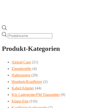
Products
search
Produkt-Kategorien
Airpod Case
(21)
Eingabestifte
(4)
Halterungen
(20)
Headsets/Kopfhörer
(2)
Kabel/Adapter
(44)
Kfz Ladegeräte/FM Transmitter
(9)
Klapp-Etui
(116)
Kopfhörer/Audiogeräte
(7)