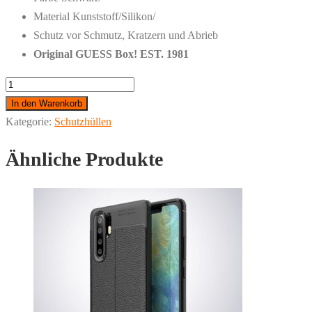
Material Kunststoff/Silikon/
Schutz vor Schmutz, Kratzern und Abrieb
Original GUESS Box! EST. 1981
Original
Guess
In den Warenkorb
4G
Kategorie:
Schutzhüllen
Logo
Ähnliche Produkte
für
iPhone
11
/
XR
Schutzhülle/Case
Menge