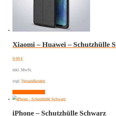
Xiaomi – Huawei – Schutzhülle 
9,99
€
inkl. MwSt.
zzgl.
Versandkosten
Dieses
Ausführung wählen
Produkt
weist
iPhone – Schutzhülle Schwarz
mehrere