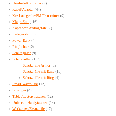
Headsets/Kopfhörer
(2)
Kabel/Adapter
(44)
Kfz Ladegeräte/FM Transmitter
(9)
Klapp-Etui
(116)
Kopfhörer/Audiogeräte
(7)
Ladegeräte
(19)
Power Bank
(4)
Ringlichter
(2)
Schutzgläser
(9)
Schutzhüllen
(153)
Schutzhülle Armor
(19)
Schutzhülle mit Band
(16)
Schutzhülle mit Ring
(4)
Smart Watch/Uhr
(12)
Sonstiges
(4)
Tablet/Laptop Taschen
(12)
Universal Handytaschen
(14)
Werkzeuge/Ersatzteile
(17)