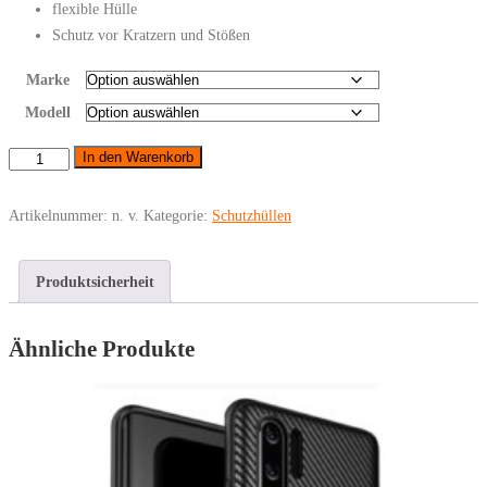
flexible Hülle
Schutz vor Kratzern und Stößen
Marke
Modell
Samsung
In den Warenkorb
-
Schutzhülle
Artikelnummer:
n. v.
Kategorie:
Schutzhüllen
Rosa
Menge
Produktsicherheit
Ähnliche Produkte