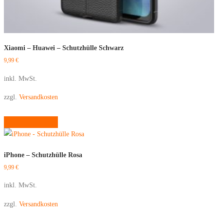
Xiaomi – Huawei – Schutzhülle Schwarz
9,99
€
inkl. MwSt.
zzgl.
Versandkosten
Dieses
Ausführung wählen
Produkt
weist
mehrere
iPhone – Schutzhülle Rosa
Varianten
9,99
€
auf.
Die
inkl. MwSt.
Optionen
zzgl.
Versandkosten
können