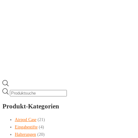
der
Produktseite
gewählt
werden
Products
search
Produkt-Kategorien
Airpod Case
(21)
Eingabestifte
(4)
Halterungen
(20)