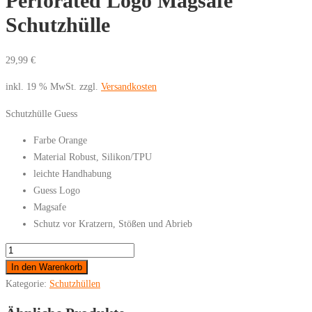
Perforated Logo Magsafe
Schutzhülle
29,99
€
inkl. 19 % MwSt.
zzgl.
Versandkosten
Schutzhülle Guess
Farbe Orange
Material Robust, Silikon/TPU
leichte Handhabung
Guess Logo
Magsafe
Schutz vor Kratzern, Stößen und Abrieb
For
iPhone
In den Warenkorb
17
Kategorie:
Schutzhüllen
Pro