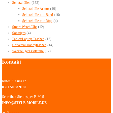
Schutzhüllen
(153)
Schutzhülle Armor
(19)
Schutzhülle mit Band
(16)
Schutzhülle mit Ring
(4)
Smart Watch/Uhr
(12)
Sonstiges
(4)
Tablet/Laptop Taschen
(12)
Universal Handytaschen
(14)
Werkzeuge/Ersatzteile
(17)
Kontakt
Rufen Sie uns an
0391 50 38 9180
Schreiben Sie uns per E-Mail
INFO@STYLE-MOBILE.DE