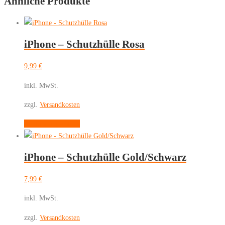
Ähnliche Produkte
Guess
4G
Perforated
Logo
iPhone – Schutzhülle Rosa
Magsafe
Schutzhülle
9,99
€
Menge
inkl. MwSt.
zzgl.
Versandkosten
Dieses
Ausführung wählen
Produkt
weist
iPhone – Schutzhülle Gold/Schwarz
mehrere
Varianten
7,99
€
auf.
Die
inkl. MwSt.
Optionen
zzgl.
Versandkosten
können