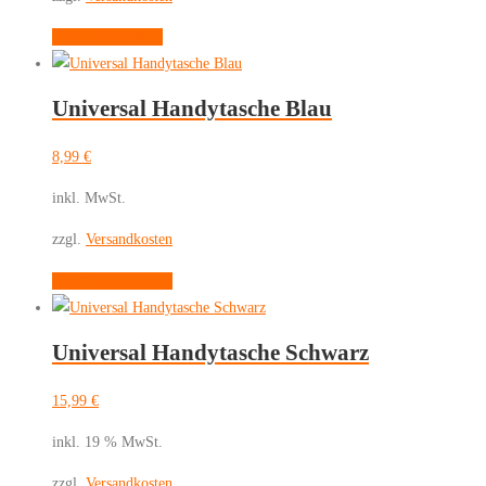
auf
In den Warenkorb
der
Produktseite
gewählt
Universal Handytasche Blau
werden
8,99
€
inkl. MwSt.
zzgl.
Versandkosten
Dieses
Ausführung wählen
Produkt
weist
Universal Handytasche Schwarz
mehrere
Varianten
15,99
€
auf.
Die
inkl. 19 % MwSt.
Optionen
zzgl.
Versandkosten