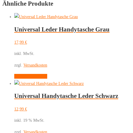
Ähnliche Produkte
Universal Leder Handytasche Grau
17,99
€
inkl. MwSt.
zzgl.
Versandkosten
Dieses
Ausführung wählen
Produkt
weist
Universal Handytasche Leder Schwarz
mehrere
Varianten
12,99
€
auf.
Die
inkl. 19 % MwSt.
Optionen
zzgl.
Versandkosten
können