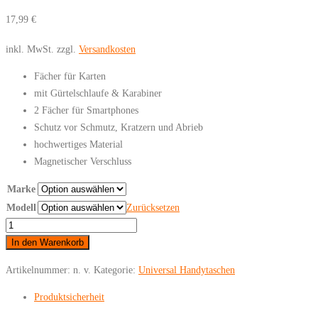
17,99
€
inkl. MwSt.
zzgl.
Versandkosten
Fächer für Karten
mit Gürtelschlaufe & Karabiner
2 Fächer für Smartphones
Schutz vor Schmutz, Kratzern und Abrieb
hochwertiges Material
Magnetischer Verschluss
Marke
Modell
Zurücksetzen
Universal
Leder
In den Warenkorb
Handytasche
Artikelnummer:
n. v.
Kategorie:
Universal Handytaschen
Braun
Menge
Produktsicherheit