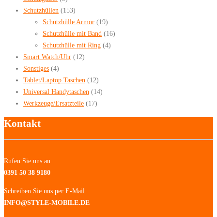
Schutzhüllen
(153)
Schutzhülle Armor
(19)
Schutzhülle mit Band
(16)
Schutzhülle mit Ring
(4)
Smart Watch/Uhr
(12)
Sonstiges
(4)
Tablet/Laptop Taschen
(12)
Universal Handytaschen
(14)
Werkzeuge/Ersatzteile
(17)
Kontakt
Rufen Sie uns an
0391 50 38 9180
Schreiben Sie uns per E-Mail
INFO@STYLE-MOBILE.DE