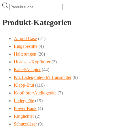
Products
search
Produkt-Kategorien
Airpod Case
(21)
Eingabestifte
(4)
Halterungen
(20)
Headsets/Kopfhörer
(2)
Kabel/Adapter
(44)
Kfz Ladegeräte/FM Transmitter
(9)
Klapp-Etui
(116)
Kopfhörer/Audiogeräte
(7)
Ladegeräte
(19)
Power Bank
(4)
Ringlichter
(2)
Schutzgläser
(9)