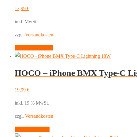
auf.
13,99
€
Die
inkl. MwSt.
Optionen
können
zzgl.
Versandkosten
auf
Dieses
Ausführung wählen
der
Produkt
Produktseite
weist
gewählt
HOCO – iPhone BMX Type-C Li
mehrere
werden
Varianten
auf.
19,99
€
Die
inkl. 19 % MwSt.
Optionen
können
zzgl.
Versandkosten
auf
In den Warenkorb
der