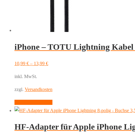
iPhone – TOTU Lightning Kabe
10,99
€
–
13,99
€
inkl. MwSt.
zzgl.
Versandkosten
Dieses
Ausführung wählen
Produkt
weist
HF-Adapter für Apple iPhone Lig
mehrere
Varianten