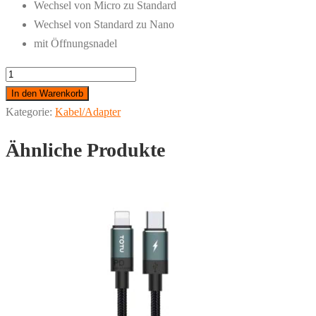
Wechsel von Micro zu Standard
Wechsel von Standard zu Nano
mit Öffnungsnadel
Sim
Karten
In den Warenkorb
Adapter
Kategorie:
Kabel/Adapter
-
Ähnliche Produkte
4
in
1
Menge