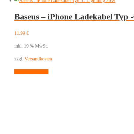
Produktseite
gewählt
Baseus – iPhone Ladekabel Typ 
werden
11,99
€
inkl. 19 % MwSt.
zzgl.
Versandkosten
In den Warenkorb