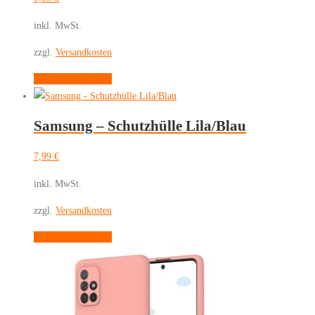
inkl. MwSt.
zzgl.
Versandkosten
Dieses
Ausführung wählen
Produkt
weist
Samsung – Schutzhülle Lila/Blau
mehrere
Varianten
7,99
€
auf.
Die
inkl. MwSt.
Optionen
zzgl.
Versandkosten
können
auf
Dieses
Ausführung wählen
der
Produkt
Produktseite
weist
gewählt
mehrere
werden
Varianten