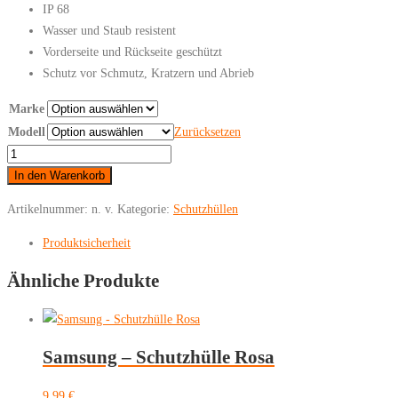
IP 68
Wasser und Staub resistent
Vorderseite und Rückseite geschützt
Schutz vor Schmutz, Kratzern und Abrieb
Marke
Modell
Zurücksetzen
Samsung
-
In den Warenkorb
Schutzhülle
Artikelnummer:
n. v.
Kategorie:
Schutzhüllen
Schwarz/transparent
IP
Produktsicherheit
68
Ähnliche Produkte
Menge
Samsung – Schutzhülle Rosa
9,99
€