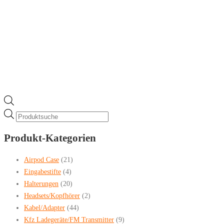
gewählt
werden
Products
search
Produkt-Kategorien
Airpod Case
(21)
Eingabestifte
(4)
Halterungen
(20)
Headsets/Kopfhörer
(2)
Kabel/Adapter
(44)
Kfz Ladegeräte/FM Transmitter
(9)