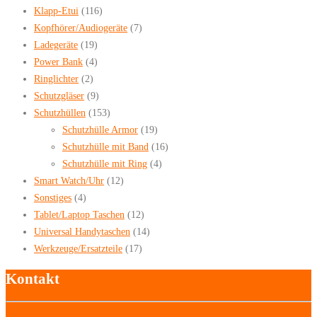
Klapp-Etui
(116)
Kopfhörer/Audiogeräte
(7)
Ladegeräte
(19)
Power Bank
(4)
Ringlichter
(2)
Schutzgläser
(9)
Schutzhüllen
(153)
Schutzhülle Armor
(19)
Schutzhülle mit Band
(16)
Schutzhülle mit Ring
(4)
Smart Watch/Uhr
(12)
Sonstiges
(4)
Tablet/Laptop Taschen
(12)
Universal Handytaschen
(14)
Werkzeuge/Ersatzteile
(17)
Kontakt