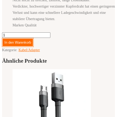
Verdickter, hochwertiger verzinnter Kupferdraht hat einen geringeren
Verlust und kann eine schnellere Ladegeschwindigkeit und eine
stabilere Übertragung bieten.
Marken Qualität
ROCK
2.4A
In den Warenkorb
8
Kategorie:
Kabel/Adapter
Pin
Silicone
Ähnliche Produkte
Magnetik
Lightning
Lade/Daten
Kabel
1m
Menge