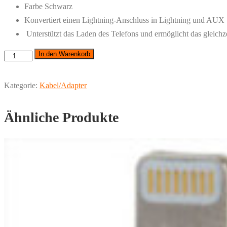
Farbe Schwarz
Konvertiert einen Lightning-Anschluss in Lightning und AUX
Unterstützt das Laden des Telefons und ermöglicht das gleich
In den Warenkorb
REMAX
-
HF-
Kategorie:
Kabel/Adapter
Adapter
für
Ähnliche Produkte
iPhone
Lightning
8-
polig
Buchse
3,5mm
Menge